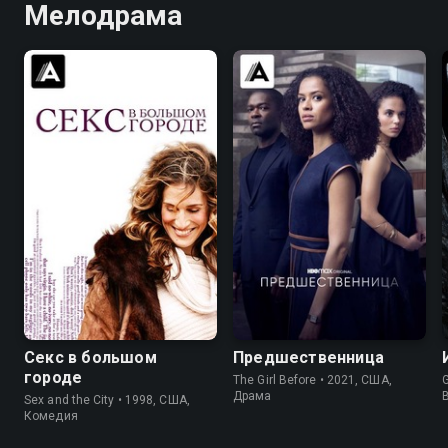
Мелодрама
8.2
7.4
7.3
6.6
Секс в большом
Предшественница
городе
The Girl Before • 2021, США,
Драма
Sex and the City • 1998, США,
Комедия