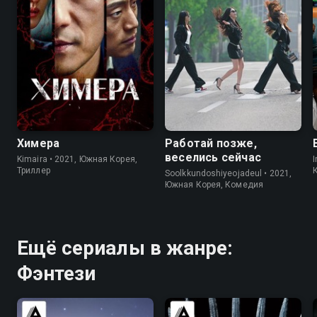
7.8
7.5
8.3
7.8
Химера
Работай позже,
веселись сейчас
Kimaira • 2021, Южная Корея,
I
Триллер
Soolkkundoshiyeojadeul • 2021,
Южная Корея, Комедия
Ещё сериалы в жанре:
Фэнтези