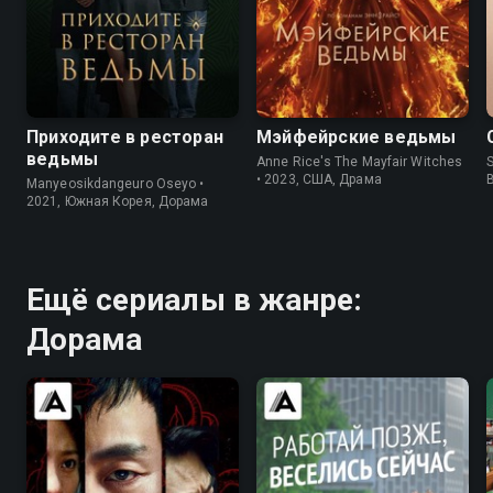
7.8
7.3
7.2
6.2
Приходите в ресторан
Мэйфейрские ведьмы
ведьмы
Anne Rice's The Mayfair Witches
S
• 2023, США, Драма
Manyeosikdangeuro Oseyo •
2021, Южная Корея, Дорама
Ещё сериалы в жанре:
Дорама