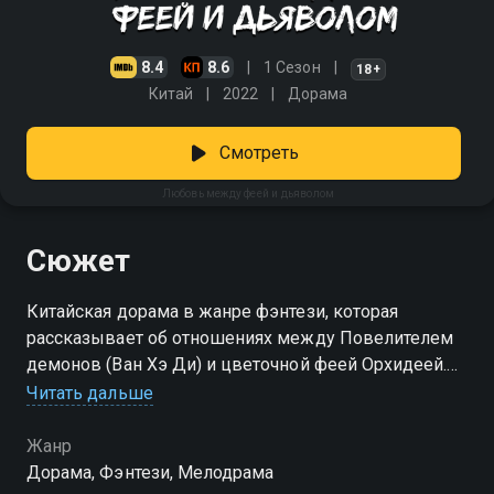
8.4
8.6
1 Сезон
18+
Китай
2022
Дорама
Смотреть
Любовь между феей и дьяволом
Сюжет
Китайская дорама в жанре фэнтези, которая
рассказывает об отношениях между Повелителем
демонов (Ван Хэ Ди) и цветочной феей Орхидеей.
Смотреть сериал «Любовь между феей и
Читать дальше
дьяволом» онлайн в хорошем качестве вы можете
в подписке Амедиатека в Смотрёшке.
Жанр
Дорама, Фэнтези, Мелодрама