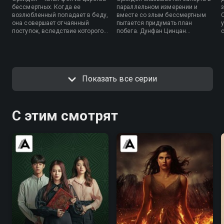
бессмертных. Когда ее
параллельном измерении и
возлюбленный попадает в беду,
вместе со злым бессмертным
она совершает отчаянный
пытается придумать план
у
поступок, вследствие которого
побега. Дунфан Цинцан
сталкивается с закоренелым
вспоминает, как он здесь
преступником.
оказался.
Показать все серии
С этим смотрят