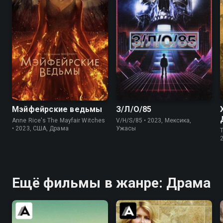
5.7
5.6
7.2
6.2
Мэйфейрские ведьмы
З/Л/О/85
Anne Rice's The Mayfair Witches
V/H/S/85 • 2023, Мексика,
• 2023, США, Драма
Ужасы
T
2
Ещё фильмы в жанре: Драма