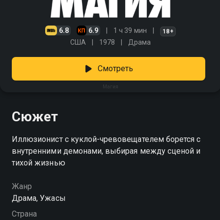
6.8
6.9
1 ч 39 мин
18+
США
1978
Драма
Смотреть
Магия
Сюжет
Иллюзионист с куклой-чревовещателем борется с
внутренними демонами, выбирая между сценой и
тихой жизнью
Жанр
Драма, Ужасы
Страна