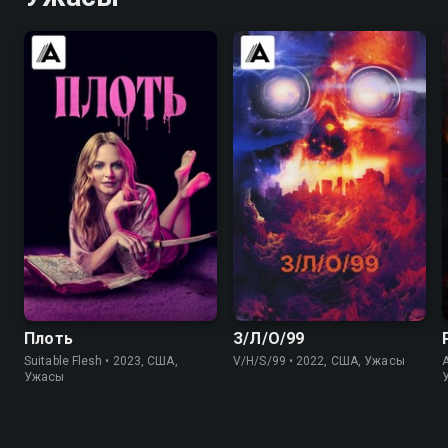
5.7
5.3
5.5
5.2
Плоть
З/Л/О/99
Suitable Flesh • 2023, США,
V/H/S/99 • 2022, США, Ужасы
Ужасы