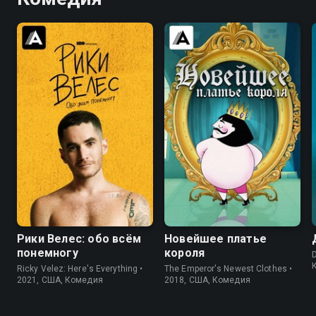
6.2
6.5
6.0
5.3
Рики Велес: обо всём
Новейшее платье
понемногу
короля
Ricky Velez: Here's Everything •
The Emperor's Newest Clothes •
2021, США, Комедия
2018, США, Комедия