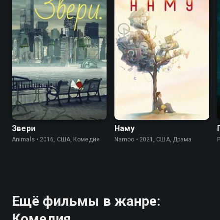
8.0
7.3
7.0
7.3
Звери
Наму
Animals • 2016, США, Комедия
Namoo • 2021, США, Драма
P
Ещё фильмы в жанре:
Комедия