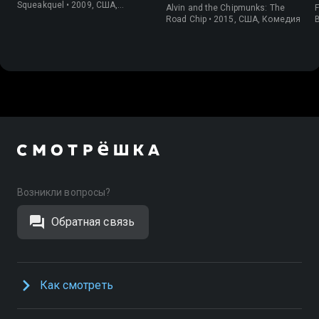
бурундуключение
Squeakquel • 2009, США,
Alvin and the Chipmunks: The
F
Комедия
Road Chip • 2015, США, Комедия
Возникли вопросы?
Обратная связь
Как смотреть