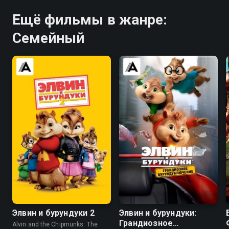
Ещё фильмы в жанре:
Семейный
5.7
4.6
5.9
5.0
Элвин и бурундуки 2
Элвин и бурундуки:
Грандиозное
Alvin and the Chipmunks: The