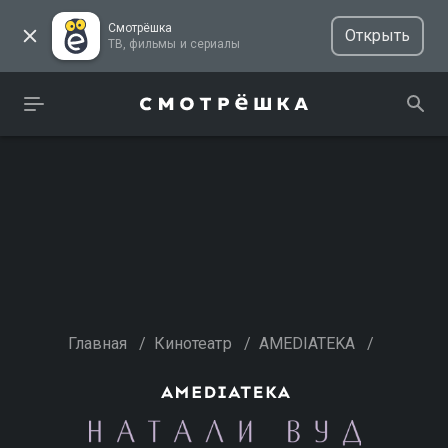
Смотрёшка
Открыть
ТВ, фильмы и сериалы
Главная
/
Кинотеатр
/
AMEDIATEKA
/