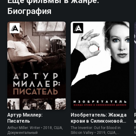
Ещё фильмы в жанре:
Биография
7.2
7.2
Артур Миллер:
Изобретатель: Жажда
Писатель
крови в Силиконовой
долине
Arthur Miller: Writer • 2018, США,
The Inventor: Out for Blood in
R
Документальный
Silicon Valley • 2019, США,