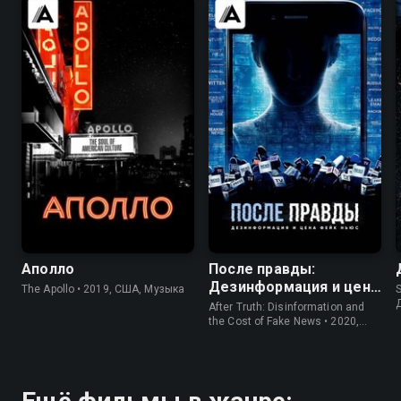
6.6
6.8
6.2
7.0
Аполло
После правды:
Дезинформация и цена
The Apollo • 2019, США, Музыка
S
фейк ньюс
After Truth: Disinformation and
the Cost of Fake News • 2020,
США, Документальный