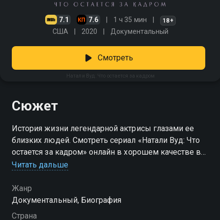
7.1
7.6
1 ч 35 мин
18+
США
2020
Документальный
Смотреть
Натали Вуд: Что остается за кадром
Сюжет
История жизни легендарной актрисы глазами ее
близких людей. Смотреть сериал «Натали Вуд: Что
остается за кадром» онлайн в хорошем качестве вы
можете в подписке Амедиатека в Смотрёшке.
Читать дальше
Жанр
Документальный, Биография
Страна