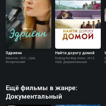
7.6
7.4
7.5
Эдриенн
Найти дорогу домой
Adrienne • 2021, США,
Finding the Way Home • 2019,
N
Исторический
США, Документальный
Ещё фильмы в жанре:
Документальный