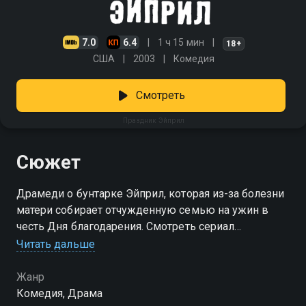
7.0
6.4
1 ч 15 мин
18+
США
2003
Комедия
Смотреть
Праздник Эйприл
Сюжет
Драмеди о бунтарке Эйприл, которая из-за болезни
матери собирает отчужденную семью на ужин в
честь Дня благодарения. Смотреть сериал
«Праздник Эйприл» онлайн в хорошем качестве вы
Читать дальше
можете в подписке Амедиатека в Смотрёшке.
Жанр
Комедия, Драма