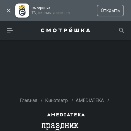
Смотрёшка
Открыть
ТВ, фильмы и сериалы
Главная
/
Кинотеатр
/
AMEDIATEKA
/