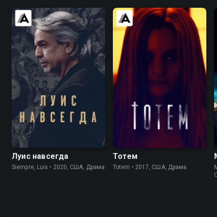
6.7
5.2
4.5
Луис навсегда
Тотем
Siempre, Luis • 2020, США, Драма
Totem • 2017, США, Драма
M