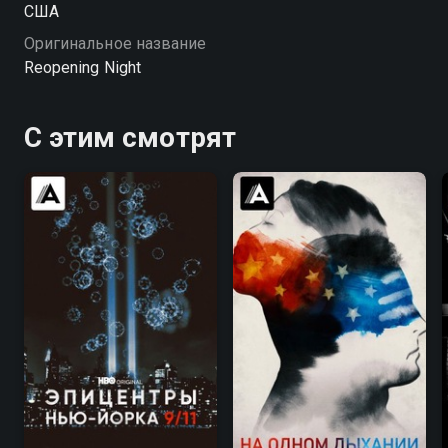
США
Оригинальное название
Reopening Night
С этим смотрят
7.2
7.5
7.1
7.3