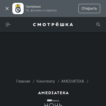
Смотрёшка
Открыть
ТВ, фильмы и сериалы
Главная
/
Кинотеатр
/
AMEDIATEKA
/