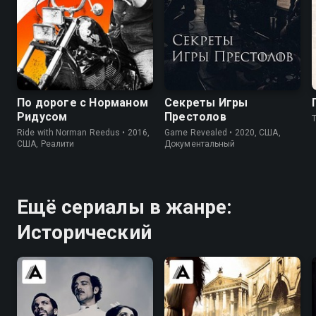
8.1
8.2
8.7
По дороге с Норманом
Секреты Игры
Ридусом
Престолов
Ride with Norman Reedus • 2016,
Game Revealed • 2020, США,
США, Реалити
Документальный
Ещё сериалы в жанре:
Исторический