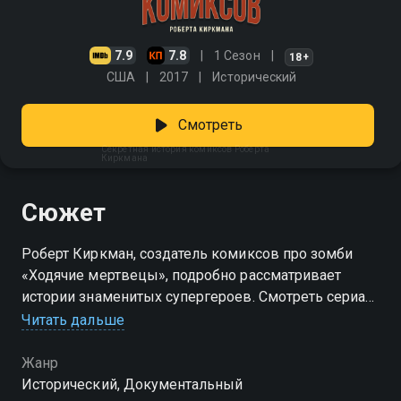
7.9
7.8
1 Сезон
18+
США
2017
Исторический
Смотреть
Секретная история комиксов Роберта
Киркмана
Сюжет
Роберт Киркман, создатель комиксов про зомби
«Ходячие мертвецы», подробно рассматривает
истории знаменитых супергероев. Смотреть сериал
«Секретная история комиксов Роберта Киркмана»
Читать дальше
онлайн в хорошем качестве вы можете в подписке
Амедиатека в Смотрёшке.
Жанр
Исторический, Документальный