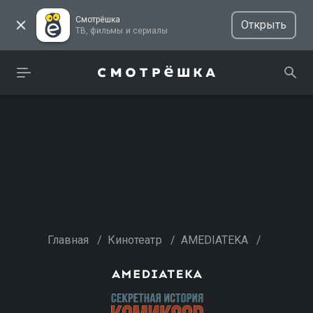
Смотрёшка
Открыть
ТВ, фильмы и сериалы
Главная
/
Кинотеатр
/
AMEDIATEKA
/