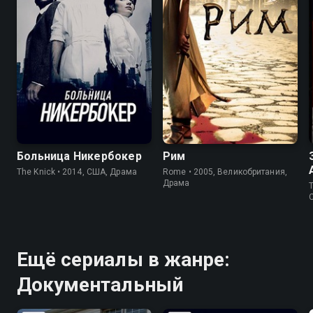
8.3
8.4
8.4
8.7
Больница Никербокер
Рим
The Knick • 2014, США, Драма
Rome • 2005, Великобритания,
Драма
T
Ещё сериалы в жанре:
Документальный