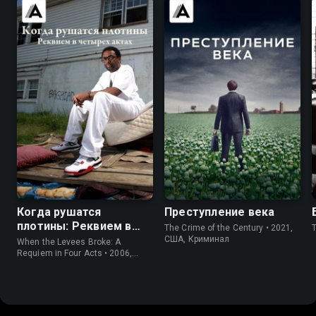
6.3
8.5
7.9
8.1
Когда рушатся
Преступление века
плотины: Реквием в
The Crime of the Century • 2021,
четырех актах
США, Криминал
When the Levees Broke: A
Requiem in Four Acts • 2006,
США, Драма