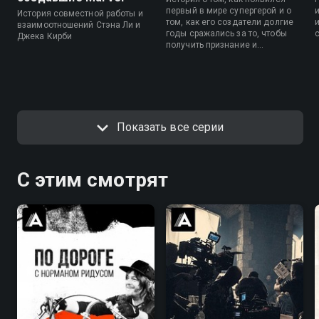
первый в мире супергерой и о
История совместной работы и
том, как его создатели долгие
взаимоотношений Стэна Ли и
годы сражались за то, чтобы
Джека Кирби
получить признание и
причитающиеся им деньги.
Показать все серии
С этим смотрят