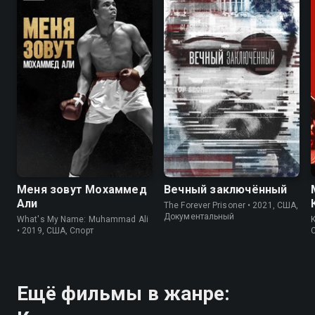
8.3
8.4
7.1
7.4
Меня зовут Мохаммед
Вечный заключённый
Али
The Forever Prisoner • 2021, США,
Документальный
What's My Name: Muhammad Ali
K
• 2019, США, Спорт
Ещё фильмы в жанре: