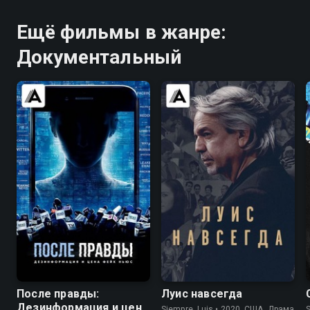
Ещё фильмы в жанре:
Документальный
6.2
7.0
6.7
После правды:
Луис навсегда
Дезинформация и цена
Siempre, Luis • 2020, США, Драма
S