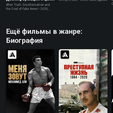
фейк ньюс
After Truth: Disinformation and
the Cost of Fake News • 2020,
США, Документальный
Ещё фильмы в жанре:
Биография
8.3
8.4
8.0
8.4