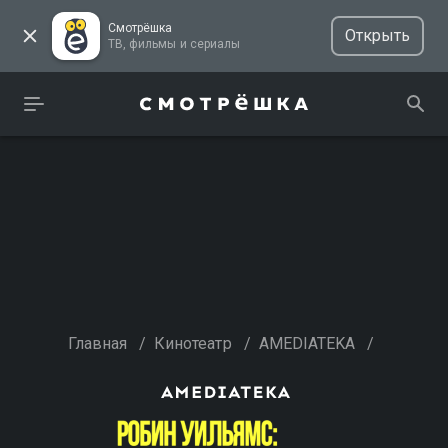
Смотрёшка
Открыть
ТВ, фильмы и сериалы
Главная
/
Кинотеатр
/
AMEDIATEKA
/