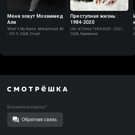
Меня зовут Мохаммед
Преступная жизнь:
Али
1984-2020
What's My Name: Muhammad Ali
Life of Crime 1984-2020 • 2021,
T
• 2019, США, Спорт
США, Криминал
S
Возникли вопросы?
Обратная связь