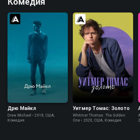
Комедия
6.9
5.6
6.5
Дрю Майкл
Уитмер Томас: Золото
Drew Michael • 2018, США,
Whitmer Thomas: The Golden
A
Комедия
One • 2020, США, Комедия