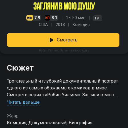
7.9
8.1
1 ч 50 мин
18+
США
2018
Комедия
Смотреть
Робин Уилямс: Загляни в мою душу
Сюжет
Трогательный и глубокий документальный портрет
одного из самых обожаемых комиков в мире.
Смотреть сериал «Робин Уильямс: Загляни в мою
душу» онлайн в хорошем качестве вы можете в
Читать дальше
подписке Амедиатека в Смотрёшке.
Жанр
Комедия, Документальный, Биография