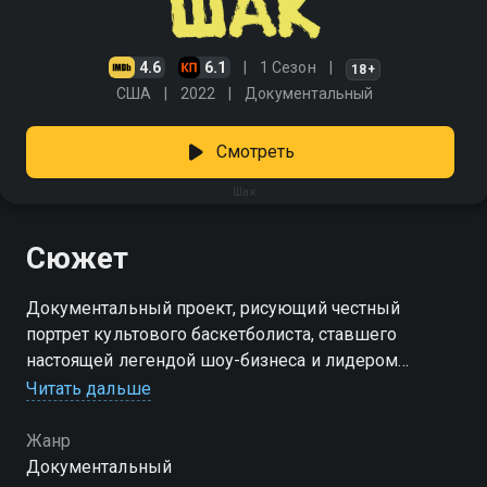
4.6
6.1
1 Сезон
18+
США
2022
Документальный
Смотреть
Шак
Сюжет
Документальный проект, рисующий честный
портрет культового баскетболиста, ставшего
настоящей легендой шоу-бизнеса и лидером
мнений
Читать дальше
Жанр
Документальный