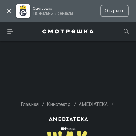
Смотрёшка
Открыть
ТВ, фильмы и сериалы
Главная
/
Кинотеатр
/
AMEDIATEKA
/