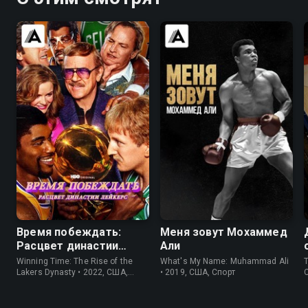
8.3
8.4
8.6
8.3
Время побеждать:
Меня зовут Мохаммед
Расцвет династии
Али
Лейкерс
Winning Time: The Rise of the
What's My Name: Muhammad Ali
T
Lakers Dynasty • 2022, США,
• 2019, США, Спорт
Драма