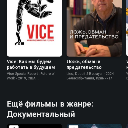
7.0
7.1
Vice: Как мы будем
Ложь, обман и
работать в будущем
предательство
Vice Special Report : Future of
Lies, Deceit & Betrayal • 2024,
Work • 2019, США,
Великобритания, Криминал
B
Документальный
Ещё фильмы в жанре:
Документальный