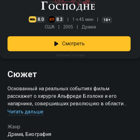
8.0
8.3
1 ч 45 мин
18+
США
2005
Драма
Смотреть
Творение Господне
Сюжет
Основанный на реальных событиях фильм
расскажет о хирурге Альфреде Блэлоке и его
напарнике, совершивших революцию в области
кардиологии. Смотреть сериал «Творение Господне»
Читать дальше
онлайн в хорошем качестве вы можете в подписке
Амедиатека в Смотрёшке.
Жанр
Драма, Биография