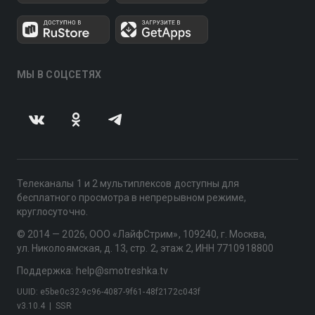
МЫ В СОЦСЕТЯХ
Телеканалы 1 и 2 мультиплексов доступны для
бесплатного просмотра в непрерывном режиме,
круглосуточно.
© 2014 — 2026, ООО «ЛайфСтрим», 109240, г. Москва,
ул. Николоямская, д. 13, стр. 2, этаж 2, ИНН 7710918800
Поддержка: help@smotreshka.tv
UUID: e5be0c32-9c96-4087-9f61-48f2172c043f
v3.10.4
|
SSR