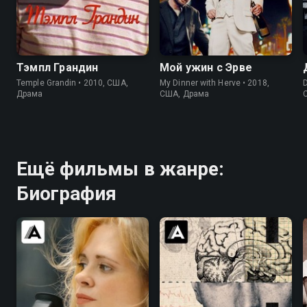
8.0
8.2
6.9
6.9
Тэмпл Грандин
Мой ужин с Эрве
Temple Grandin • 2010, США,
My Dinner with Herve • 2018,
Драма
США, Драма
Ещё фильмы в жанре:
Биография