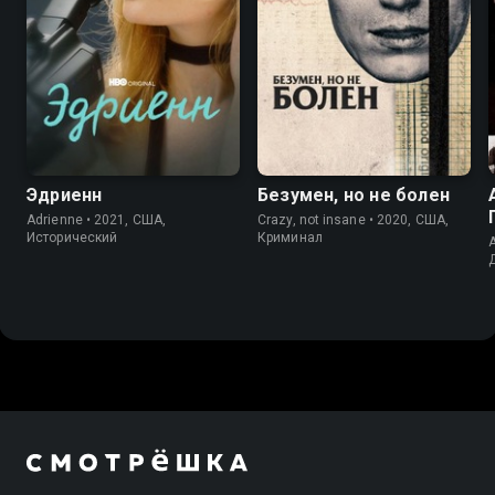
7.6
7.4
7.3
6.9
Эдриенн
Безумен, но не болен
Adrienne • 2021, США,
Crazy, not insane • 2020, США,
Исторический
Криминал
A