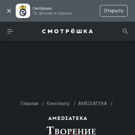
Смотрёшка
Открыть
ТВ, фильмы и сериалы
Главная
/
Кинотеатр
/
AMEDIATEKA
/