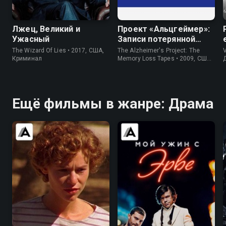
Лжец, Великий и
Проект «Альцгеймер»:
Ужасный
Записи потерянной
памяти
The Wizard Of Lies • 2017, США,
The Alzheimer's Project: The
V
Криминал
Memory Loss Tapes • 2009, США,
Фильм HBO
Ещё фильмы в жанре: Драма