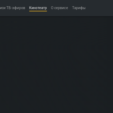
иси ТВ-эфиров
Кинотеатр
О сервисе
Тарифы