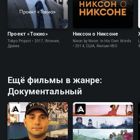
6.7
6.5
Проект «Токио»
Никсон о Никсоне
Tokyo Project • 2017, Япония,
Nixon by Nixon: In His Own Words
L
Драма
• 2014, США, Фильм HBO
Ещё фильмы в жанре:
Документальный