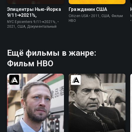
Эпицентры Нью-Йорка
Гражданин США
9/11➔2021½,
Citizen USA • 2011, США, Фильм
N
HBO
NYC Epicenters 9/11➔2021½, •
2021, США, Документальный
Ещё фильмы в жанре:
Фильм HBO