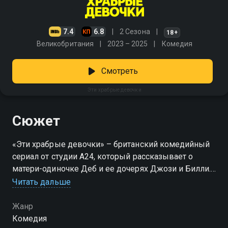
7.4
6.8
2 Сезона
18+
Великобритания
2023 – 2025
Комедия
Смотреть
Эти храбрые девочки
Сюжет
«Эти храбрые девочки» – британский комедийный
сериал от студии A24, который рассказывает о
матери-одиночке Деб и ее дочерях Джози и Билли.
Смотреть сериал «Эти храбрые девочки» онлайн в
Читать дальше
хорошем качестве вы можете в подписке
Амедиатека в Смотрёшке.
Жанр
Комедия