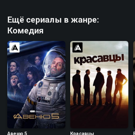
Ещё сериалы в жанре:
Комедия
6.9
6.7
8.3
8.4
Авеню 5
Красавцы