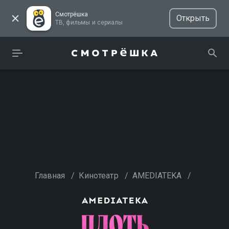
Смотрёшка
Открыть
ТВ, фильмы и сериалы
Главная
/
Кинотеатр
/
AMEDIATEKA
/