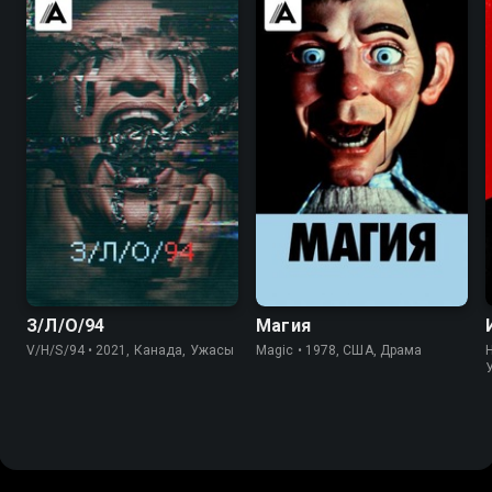
5.6
5.6
6.9
6.8
З/Л/О/94
Магия
V/H/S/94 • 2021, Канада, Ужасы
Magic • 1978, США, Драма
H