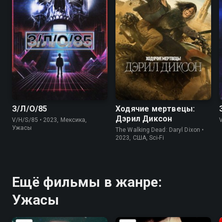
5.7
5.6
7.9
7.5
З/Л/О/85
Ходячие мертвецы:
Дэрил Диксон
V/H/S/85 • 2023, Мексика,
Ужасы
The Walking Dead: Daryl Dixon •
2023, США, Sci-Fi
Ещё фильмы в жанре:
Ужасы