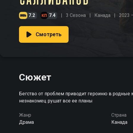
7.2
7.4
3 Сезона
Канада
2023 
Смотреть
Сюжет
Бегство от проблем приводит героиню в родные 
незнакомец рушат все ее планы
Жанр
Страна
Драма
Канада