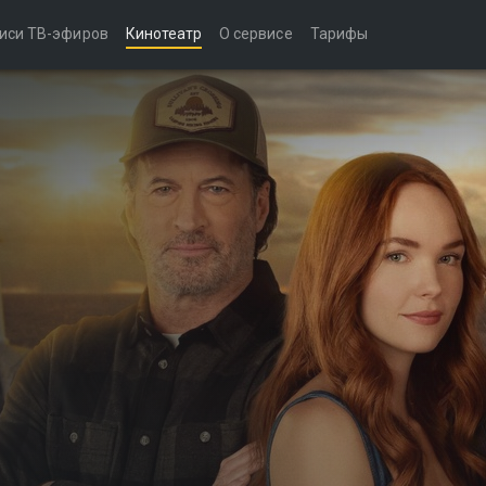
иси ТВ-эфиров
Кинотеатр
О сервисе
Тарифы