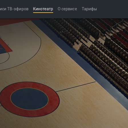
иси ТВ-эфиров
Кинотеатр
О сервисе
Тарифы