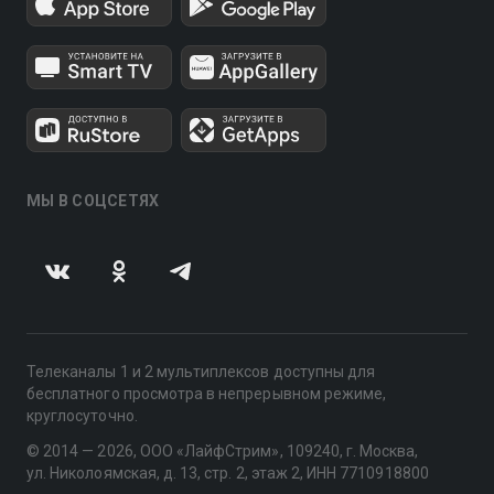
МЫ В СОЦСЕТЯХ
Телеканалы 1 и 2 мультиплексов доступны для
бесплатного просмотра в непрерывном режиме,
круглосуточно.
© 2014 — 2026, ООО «ЛайфСтрим», 109240, г. Москва,
ул. Николоямская, д. 13, стр. 2, этаж 2, ИНН 7710918800