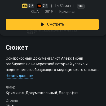
7.2
7.2
1 ч 53 мин
18+
США
2019
Криминал
Смотреть
Изобретатель: Жажда крови в Силиконовой
долине
Сюжет
Оскароносный документалист Алекс Гибни
разбирается с невероятной историей успеха и
падения многообещающего медицинского стартапа.
Смотреть сериал «Изобретатель: Жажда крови в
Читать дальше
Силиконовой долине» онлайн в хорошем качестве
вы можете в подписке Амедиатека в Смотрёшке.
Жанр
Криминал, Документальный, Биография
Страна