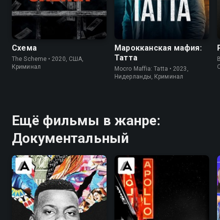
7.2
7.1
7.4
7.4
Схема
Марокканская мафия:
Татта
The Scheme • 2020, США,
Криминал
Mocro Maffia: Tatta • 2023,
Нидерланды, Криминал
Ещё фильмы в жанре:
Документальный