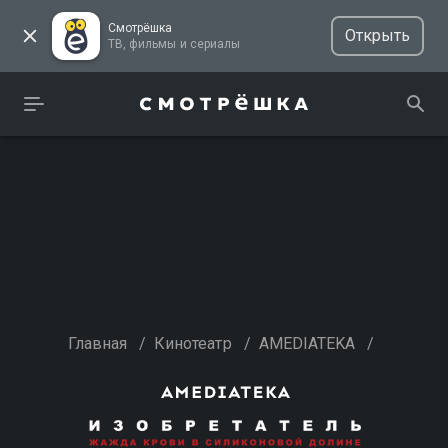
Смотрёшка
Открыть
ТВ, фильмы и сериалы
Главная
/
Кинотеатр
/
AMEDIATEKA
/