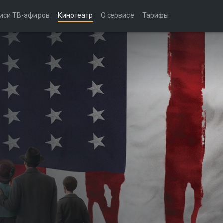
иси ТВ-эфиров
Кинотеатр
О сервисе
Тарифы