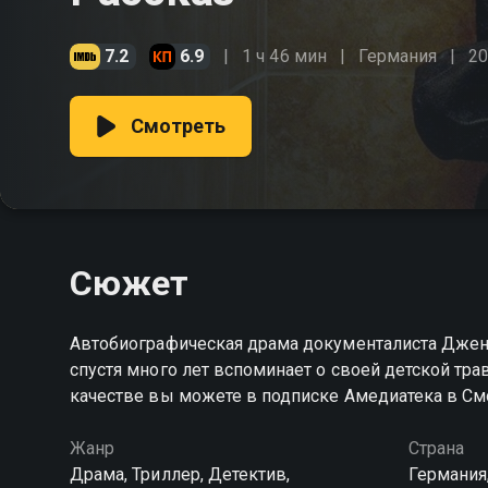
7.2
6.9
1 ч 46 мин
Германия
2
Смотреть
Сюжет
Автобиографическая драма документалиста Джен
спустя много лет вспоминает о своей детской тр
качестве вы можете в подписке Амедиатека в См
Жанр
Страна
Драма, Триллер, Детектив,
Германия