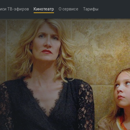
иси ТВ-эфиров
Кинотеатр
О сервисе
Тарифы