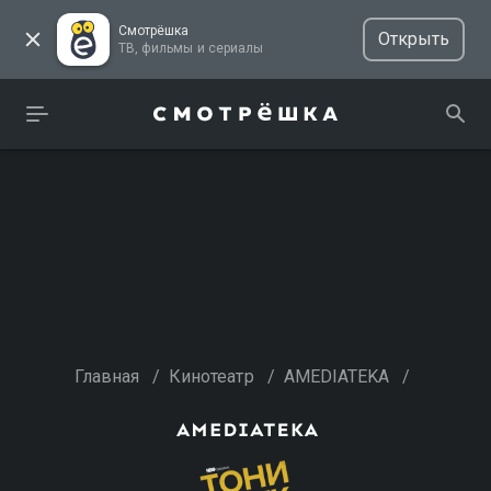
Смотрёшка
Открыть
ТВ, фильмы и сериалы
Главная
/
Кинотеатр
/
AMEDIATEKA
/