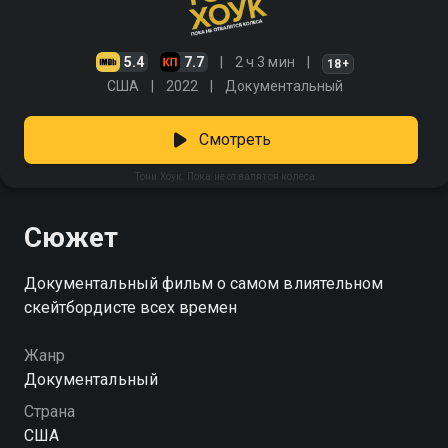
5.4
7.7
2 ч 3 мин
18+
США
2022
Документальный
Смотреть
Тони Хоук: Пока не отвалятся колеса
Сюжет
Документальный фильм о самом влиятельном
скейтбордисте всех времен
Жанр
Документальный
Страна
США