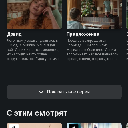
Дэвид
Предложение
Лето, дом у воды, чужая семья
Прошлое возвращается
— и одна ошибка, меняющая
неожиданным звонком:
всё. Давид ищет вдохновение,
Марианна в больнице. Давид
но находит нечто более
вспоминает, как всё началось —
разрушительное. Едва уловимое
с роли, с ночи, с фразы, после
притяжение оборачивается
которой уже нельзя было
болью, которая отзовется в
вернуться обратно. Тогда
жизнях тех, кто ни в чем не
границы сдвинулись. Сейчас
виноват.
они рушатся.
Показать все серии
С этим смотрят