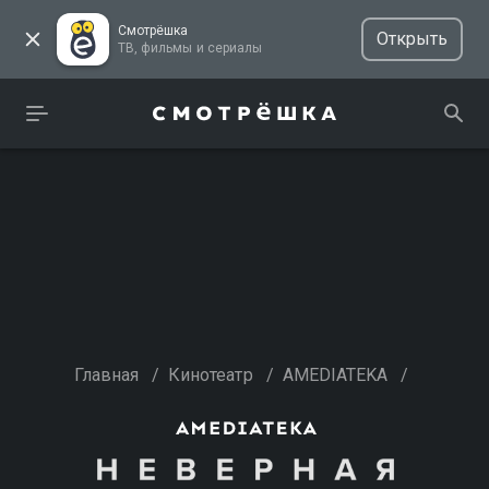
Смотрёшка
Открыть
ТВ, фильмы и сериалы
Главная
/
Кинотеатр
/
AMEDIATEKA
/