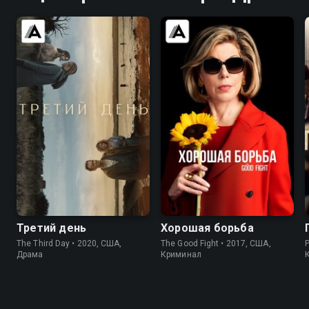
6.2
6.4
7.9
8.3
Третий день
Хорошая борьба
The Third Day • 2020, США,
The Good Fight • 2017, США,
Драма
Криминал