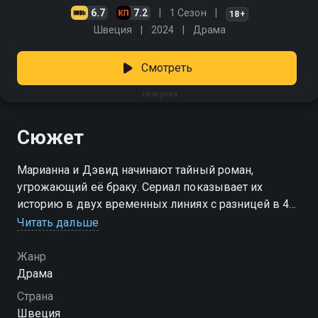
6.7
7.2
1 Сезон
18+
Швеция
2024
Драма
Смотреть
Неверная
Сюжет
Марианна и Дэвид начинают тайный роман,
угрожающий её браку. Сериал показывает их
историю в двух временных линиях с разницей в 40
лет
Читать дальше
Жанр
Драма
Страна
Швеция