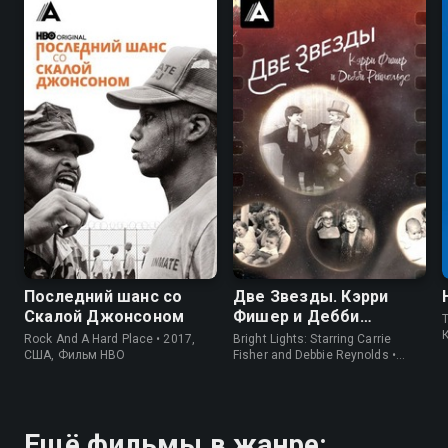
6.9
7.2
7.4
7.9
Последний шанс со
Две Звезды. Кэрри
Скалой Джонсоном
Фишер и Дебби
Рейнольдс
Rock And A Hard Place • 2017,
Bright Lights: Starring Carrie
США, Фильм HBO
Fisher and Debbie Reynolds •
2017, США, Фильм HBO
Ещё фильмы в жанре: