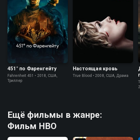
7.7
7.9
451° по Фаренгейту
Настоящая кровь
Fahrenheit 451 • 2018, США,
True Blood • 2008, США, Драма
Триллер
T
Ещё фильмы в жанре:
Фильм HBO