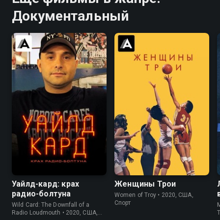
Документальный
6.2
7.6
7.2
Уайлд-кард: крах
Женщины Трои
радио-болтуна
Women of Troy • 2020, США,
Спорт
Wild Card: The Downfall of a
M
Radio Loudmouth • 2020, США,