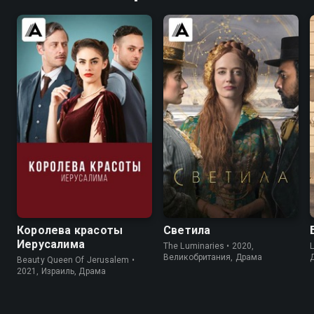
7.8
7.4
7.0
6.4
Королева красоты
Светила
Иерусалима
The Luminaries • 2020,
L
Великобритания, Драма
Beauty Queen Of Jerusalem •
2021, Израиль, Драма