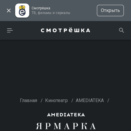
Смотрёшка
Открыть
ТВ, фильмы и сериалы
Главная
/
Кинотеатр
/
AMEDIATEKA
/