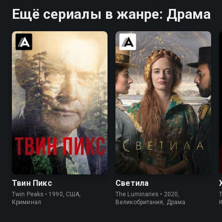
Ещё сериалы в жанре: Драма
8.4
8.7
7.0
6.4
Твин Пикс
Светила
Twin Peaks • 1990, США,
The Luminaries • 2020,
T
Криминал
Великобритания, Драма