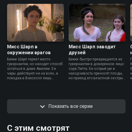
Мисс Шарп в
Мисс Шарп заводит
окружении врагов
друзей
Бекки Шарп теряет место
Бекки быстро превращается из
гувернантки, но находит способ
гувернантки в доверенное лицо
остаться в доме Амелии. Ее
сэра Питта. Ее острый ум и
чары действуют не на всех, и
находчивость приносят плоды,
поездка в Воксхолл лишь
но приезд его властной сестры
подливает масла в огонь. После
угрожает всем планам. Какой
в
проваленного шанса на
козырь Бекки вытащит на этот
выгодный брак Бекки уезжает в
раз?
Куинс-Кроули — новые
горизонты уже близко.
Показать все серии
С этим смотрят