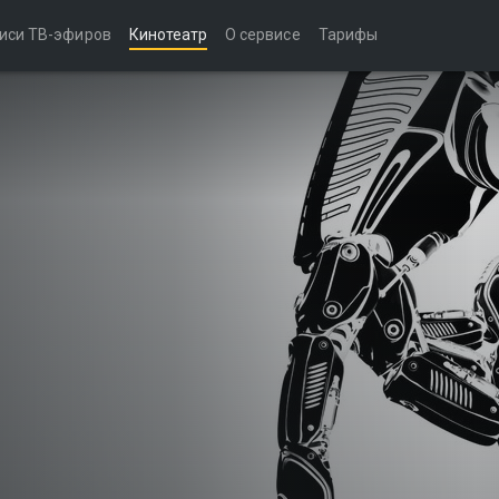
иси ТВ-эфиров
Кинотеатр
О сервисе
Тарифы