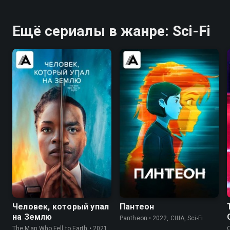
Ещё сериалы в жанре: Sci-Fi
7.5
7.2
8.5
8.5
Человек, который упал
Пантеон
на Землю
Pantheon • 2022, США, Sci-Fi
The Man Who Fell to Earth • 2021,
O