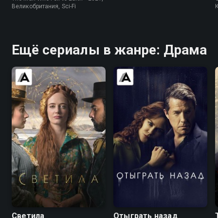
Великобритания, Sci-Fi
К
Ещё сериалы в жанре: Драма
7.0
6.4
7.6
7.4
Светила
Отыграть назад