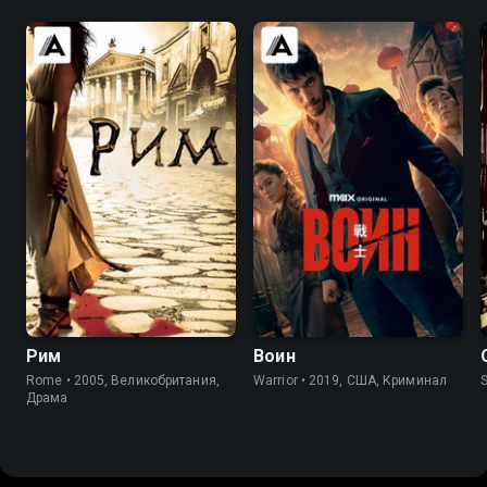
8.4
8.7
8.2
8.4
Рим
Воин
Rome • 2005, Великобритания,
Warrior • 2019, США, Криминал
S
Драма