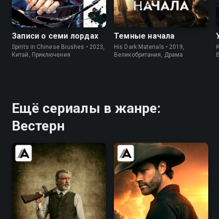
7.9
7.3
7.8
7.7
Записи о семи лордах
Темные начала
Spirits in Chinese Brushes • 2023,
His Dark Materials • 2019,
K
Китай, Приключения
Великобритания, Драма
Ещё сериалы в жанре:
Вестерн