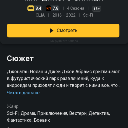
8.4
7.8
4 Сезона
18+
США
2016 – 2022
Sci-Fi
Смотреть
Мир Дикого Запада
Сюжет
Джонатан Нолан и Джей Джей Абрамс приглашают
в футуристический парк развлечений, куда к
андроидам приходят люди и творят с ними все, что
вздумается. Смотреть сериал «Мир Дикого Запада»
Читать дальше
онлайн в хорошем качестве вы можете в подписке
Амедиатека в Смотрёшке.
Жанр
Sci-Fi, Драма, Приключения, Вестерн, Детектив,
Фантастика, Боевик