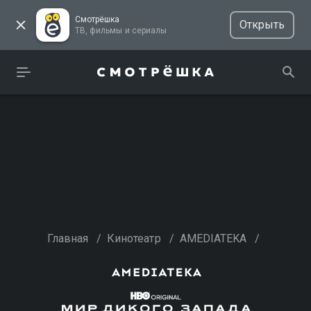
Смотрёшка
Открыть
ТВ, фильмы и сериалы
Главная
/
Кинотеатр
/
AMEDIATEKA
/