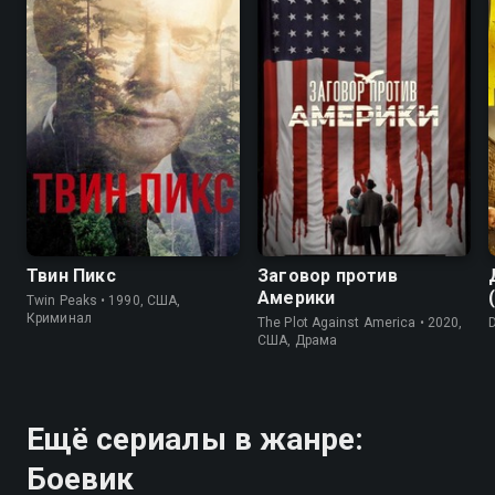
8.4
8.7
6.7
7.3
Твин Пикс
Заговор против
Америки
Twin Peaks • 1990, США,
Криминал
The Plot Against America • 2020,
США, Драма
Ещё сериалы в жанре:
Боевик