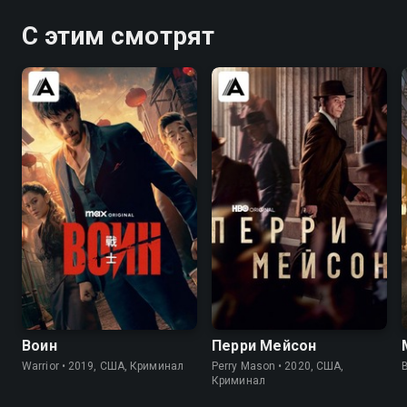
С этим смотрят
8.2
8.4
7.6
7.6
Воин
Перри Мейсон
Warrior • 2019, США, Криминал
Perry Mason • 2020, США,
B
Криминал