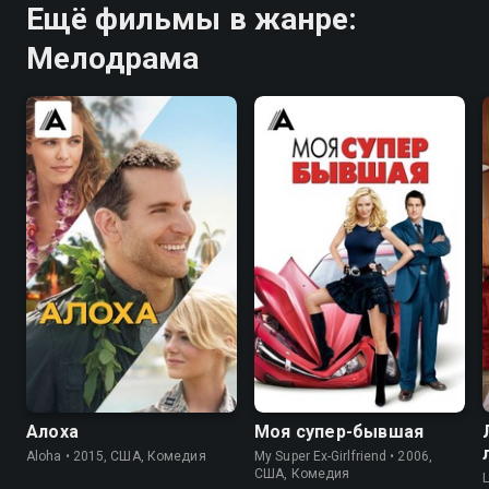
Ещё фильмы в жанре:
Мелодрама
6.1
5.4
5.3
5.2
Алоха
Моя супер-бывшая
Aloha • 2015, США, Комедия
My Super Ex-Girlfriend • 2006,
США, Комедия
L