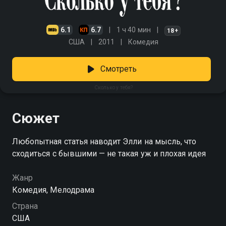
6.1
6.7
1 ч 40 мин
18+
США
2011
Комедия
Смотреть
Сколько у тебя?
Сюжет
Любопытная статья наводит Элли на мысль, что
сходиться с бывшими — не такая уж и плохая идея
Жанр
Комедия, Мелодрама
Страна
США