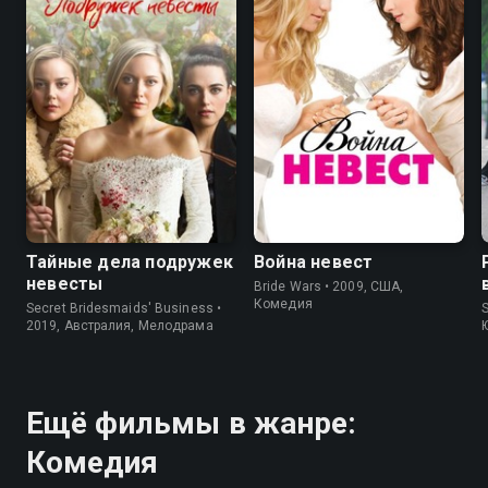
6.9
5.5
6.9
6.8
Тайные дела подружек
Война невест
невесты
Bride Wars • 2009, США,
Комедия
Secret Bridesmaids' Business •
S
2019, Австралия, Мелодрама
Ещё фильмы в жанре:
Комедия