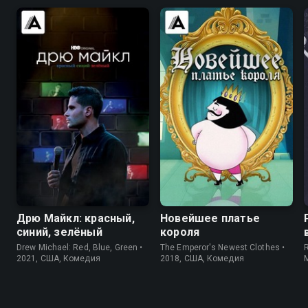
7.4
7.0
6.0
5.3
Дрю Майкл: красный,
Новейшее платье
синий, зелёный
короля
Drew Michael: Red, Blue, Green •
The Emperor's Newest Clothes •
R
2021, США, Комедия
2018, США, Комедия