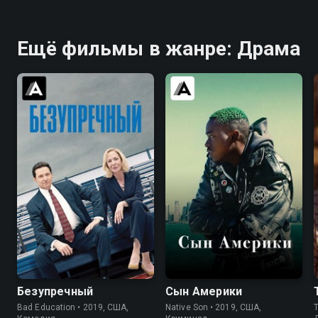
Ещё фильмы в жанре: Драма
6.7
7.1
5.9
5.7
Безупречный
Сын Америки
Bad Education • 2019, США,
Native Son • 2019, США,