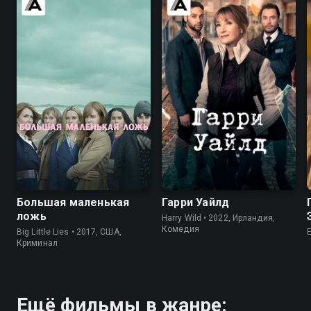
8.2
8.4
7.6
7.2
Большая маленькая
Гарри Уайлд
ложь
Harry Wild • 2022, Ирландия,
Комедия
Big Little Lies • 2017, США,
E
Криминал
Ещё фильмы в жанре: