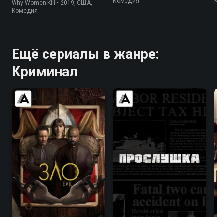
Комедия
Why Women Kill • 2019, США,
Комедия
Ещё сериалы в жанре:
Криминал
7.7
7.7
8.5
9.3