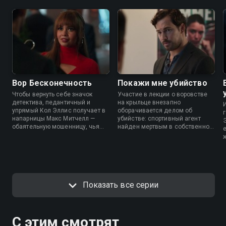
Вор Бесконечность
Покажи мне убийство
Чтобы вернуть себе значок
Участие в лекции о воровстве
детектива, педантичный и
на крыльце внезапно
упрямый Кол Эллис получает в
оборачивается делом об
напарницы Макс Митчелл —
убийстве: спортивный агент
обаятельную мошенницу, чья
найден мертвым в собственной
уличная смекалка может
квартире. Макс пытается
помочь выйти на след дерзкого
помочь, советуясь с отцом по
вора, укравшего нечто гораздо
телефону из тюрьмы, а Эллис
важнее обычных денег.
ищет улики в мире дорогих
контрактов.
Показать все серии
С этим смотрят