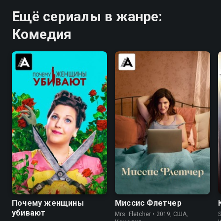
Ещё сериалы в жанре:
Комедия
8.3
8.3
6.5
7.1
Почему женщины
Миссис Флетчер
убивают
Mrs. Fletcher • 2019, США,
S