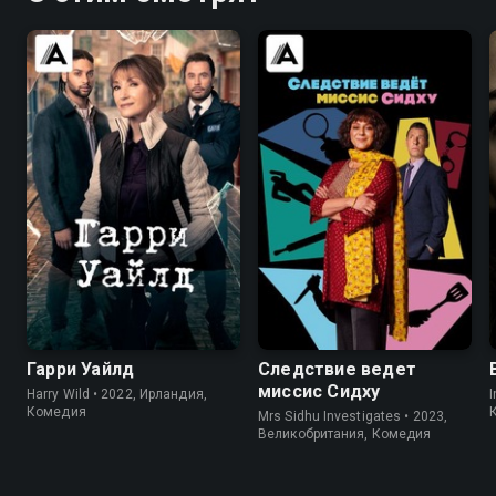
7.6
7.2
7.4
7.5
Гарри Уайлд
Следствие ведет
миссис Сидху
Harry Wild • 2022, Ирландия,
I
Комедия
Mrs Sidhu Investigates • 2023,
Великобритания, Комедия