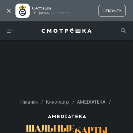
Смотрёшка
Открыть
ТВ, фильмы и сериалы
Главная
/
Кинотеатр
/
AMEDIATEKA
/