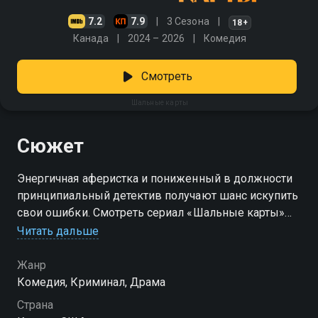
7.2
7.9
3 Сезона
18+
Канада
2024 – 2026
Комедия
Смотреть
Шальные карты
Сюжет
Энергичная аферистка и пониженный в должности
принципиальный детектив получают шанс искупить
свои ошибки. Смотреть сериал «Шальные карты»
онлайн в хорошем качестве вы можете в подписке
Читать дальше
Амедиатека в Смотрёшке.
Жанр
Комедия, Криминал, Драма
Страна