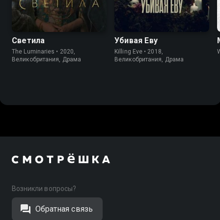
7.0
6.4
7.7
8.1
Светила
Убивая Еву
The Luminaries • 2020,
Killing Eve • 2018,
W
Великобритания, Драма
Великобритания, Драма
Возникли вопросы?
Обратная связь