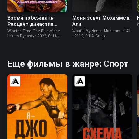
8.6
8.3
Время побеждать:
Меня зовут Мохаммед
Расцвет династии
Али
Лейкерс
Winning Time: The Rise of the
What's My Name: Muhammad Ali
Lakers Dynasty • 2022, США,
• 2019, США, Спорт
Драма
Ещё фильмы в жанре: Спорт