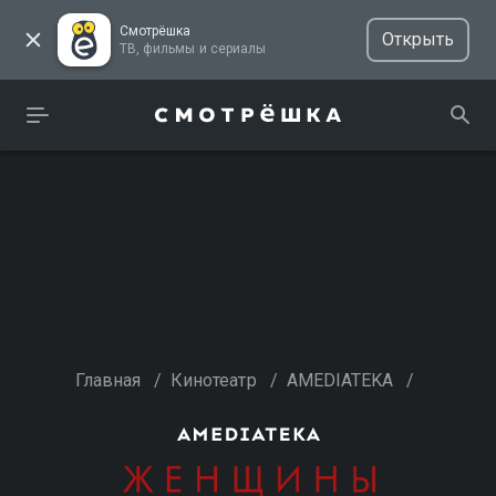
Смотрёшка
Открыть
ТВ, фильмы и сериалы
Главная
/
Кинотеатр
/
AMEDIATEKA
/