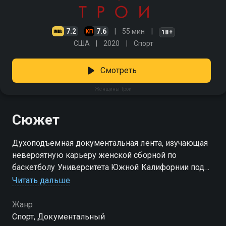
7.2
7.6
55 мин
18+
США
2020
Спорт
Смотреть
Женщины Трои
Сюжет
Духоподъемная документальная лента, изучающая
невероятную карьеру женской сборной по
баскетболу Университета Южной Калифорнии под
управлением пробивной Шерил Миллер. Смотреть
Читать дальше
сериал «Женщины Трои» онлайн в хорошем
качестве вы можете в подписке Амедиатека в
Жанр
Смотрёшке.
Спорт, Документальный