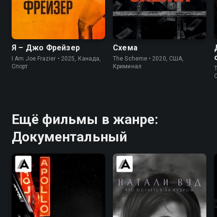
8.3
7.0
7.2
7.1
Я – Джо Фрейзер
Схема
I Am Joe Frazier • 2025, Канада,
The Scheme • 2020, США,
Спорт
Криминал
T
Ещё фильмы в жанре:
Документальный