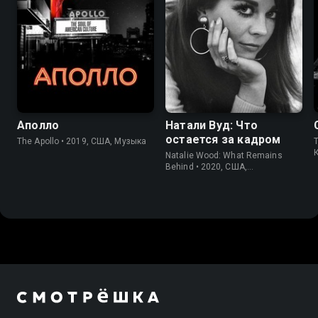
6.6
6.8
7.6
7.1
Аполло
Натали Вуд: Что
остается за кадром
The Apollo • 2019, США, Музыка
Natalie Wood: What Remains
Behind • 2020, США,
Документальный