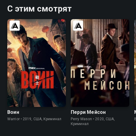
С этим смотрят
8.2
8.4
7.6
7.6
Воин
Перри Мейсон
Warrior • 2019, США, Криминал
Perry Mason • 2020, США,
B
Криминал