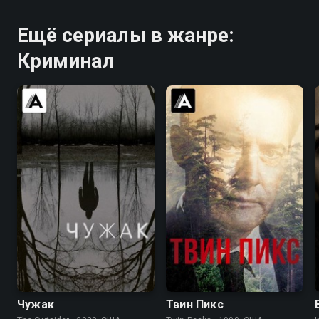
Ещё сериалы в жанре:
Криминал
7.2
7.6
8.4
8.7
Чужак
Твин Пикс