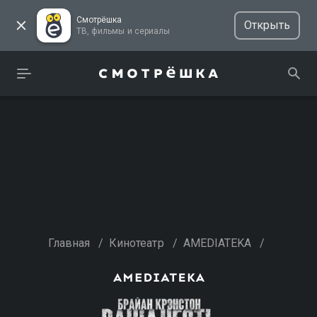
Смотрёшка
Открыть
ТВ, фильмы и сериалы
Главная
/
Кинотеатр
/
AMEDIATEKA
/