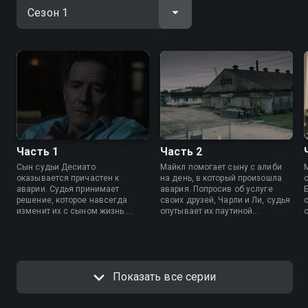
Часть 1
Часть 2
Сын судьи Десиато
Майкл помогает сыну с алиби
оказывается причастен к
на день, в который произошла
аварии. Судья принимает
авария. Попросив об услуге
решение, которое навсегда
своих друзей, Чарли и Ли, судья
изменит их с сыном жизнь.
опутывает их паутиной
Глава местного преступного
собственной лжи.
клана делает своему сыну
роковой подарок.
Показать все серии