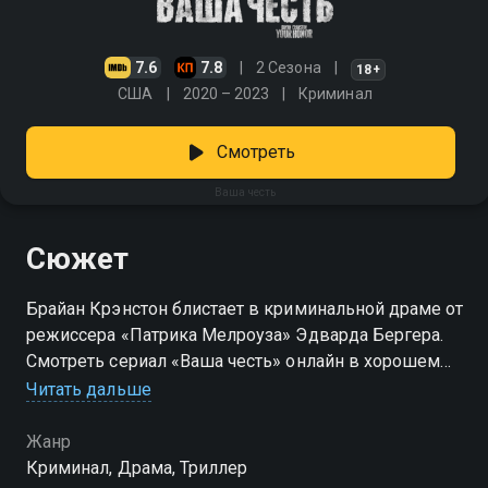
7.6
7.8
2 Сезона
18+
США
2020 – 2023
Криминал
Смотреть
Ваша честь
Сюжет
Брайан Крэнстон блистает в криминальной драме от
режиссера «Патрика Мелроуза» Эдварда Бергера.
Смотреть сериал «Ваша честь» онлайн в хорошем
качестве вы можете в подписке Амедиатека в
Читать дальше
Смотрёшке.
Жанр
Криминал, Драма, Триллер