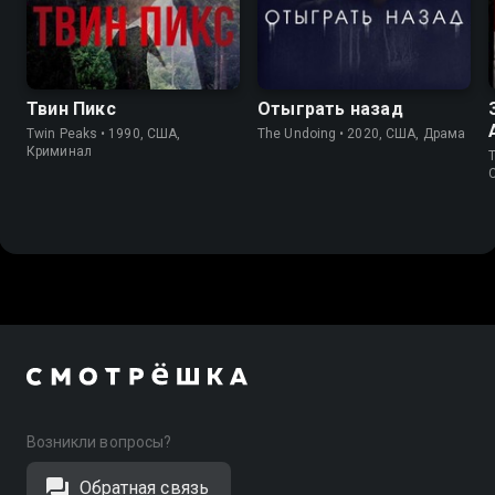
8.4
8.7
7.6
7.4
Твин Пикс
Отыграть назад
Twin Peaks • 1990, США,
The Undoing • 2020, США, Драма
Криминал
T
Возникли вопросы?
Обратная связь