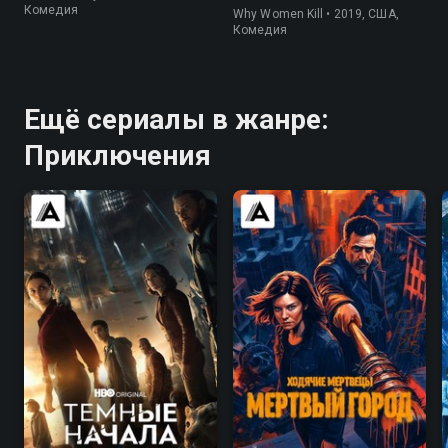
Комедия
Why Women Kill • 2019, США,
Комедия
Ещё сериалы в жанре:
Приключения
7.8
7.7
7.5
7.0