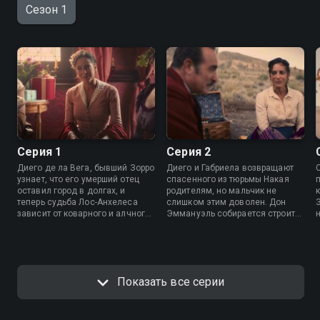
Сезон 1
Серия 1
Серия 2
Диего де ла Вега, бывший Зорро
Диего и Габриела возвращают
узнает, что его умерший отец
спасенного из тюрьмы Накая
оставил город в долгах, и
родителям, но мальчик не
теперь судьба Лос-Анхелеса
слишком этим доволен. Дон
зависит от коварного и алчного
Эммануэль собирается строить
дона Эммануэля. Диего
казино и использует жителей
понимает, что пришло время
города как дешевую рабочую
снова примерить маску и плащ.
силу. Габриела разрывается
между чувствами к Зорро и
супружеской верностью.
Показать все серии