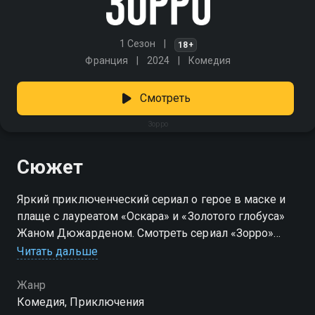
1 Сезон
18+
Франция
2024
Комедия
Смотреть
Зорро
Сюжет
Яркий приключенческий сериал о герое в маске и
плаще с лауреатом «Оскара» и «Золотого глобуса»
Жаном Дюжарденом. Смотреть сериал «Зорро»
онлайн в хорошем качестве вы можете в подписке
Читать дальше
Амедиатека в Смотрёшке.
Жанр
Комедия, Приключения