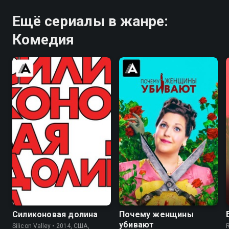
Ещё сериалы в жанре:
Комедия
8.4
8.5
8.3
8.3
Силиконовая долина
Почему женщины
убивают
Silicon Valley • 2014, США,