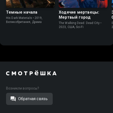
Темные начала
Ходячие мертвецы:
Мертвый город
His Dark Materials • 2019,
Великобритания, Драма
The Walking Dead: Dead City •
S
2023, США, Sci-Fi
Возникли вопросы?
Обратная связь