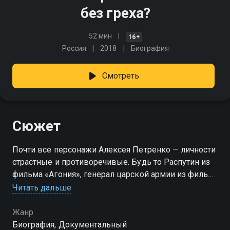
без греха?
52 мин
16+
Россия
2018
Биография
Смотреть
Сюжет
Почти все персонажи Алексея Петренко — личности
страстные и противоречивые. Будь то Распутин из
фильма «Агония», генерал царской армии из фильма
«Сибирский цирюльник» или Петр Первый. Каким
Читать дальше
человеком был Алексей Петренко? И почему он
вел себя именно так? Об этом рассказ в нашем
Жанр
фильме.
Биография, Документальный