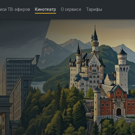
иси ТВ-эфиров
Кинотеатр
О сервисе
Тарифы