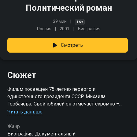
Политический роман
39 мин
16+
Россия
2001
Биография
Смотреть
Сюжет
Фильм посвящен 75-летию первого и
единственного президента СССР Михаила
Горбачева. Свой юбилей он отмечает скромно –
организацией благотворительного концерта и новой
Читать дальше
книгой о перестройке.
Жанр
Биография, Документальный