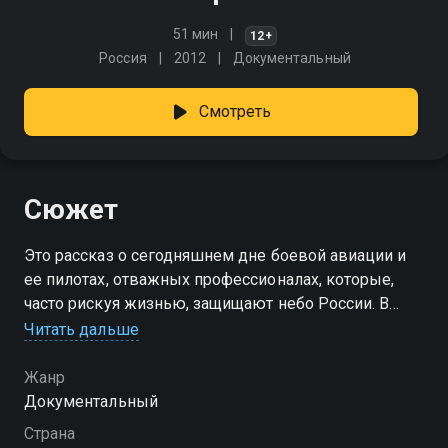
51 мин
12+
Россия
2012
Документальный
Смотреть
Сюжет
Это рассказ о сегодняшнем дне боевой авиации и
ее пилотах, отважных профессионалах, которые,
часто рискуя жизнью, защищают небо России. В
этом фильме неизвестные герои впервые
Читать дальше
вспомнят сенсационные подробности своих
подвигов, о которых им было приказано молчать.
Жанр
Документальный
Страна