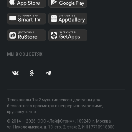
МЫ В СОЦСЕТЯХ
Телеканалы 1 и 2 мультиплексов доступны для
бесплатного просмотра в непрерывном режиме,
круглосуточно.
© 2014 — 2026, ООО «ЛайфСтрим», 109240, г. Москва,
ул. Николоямская, д. 13, стр. 2, этаж 2, ИНН 7710918800