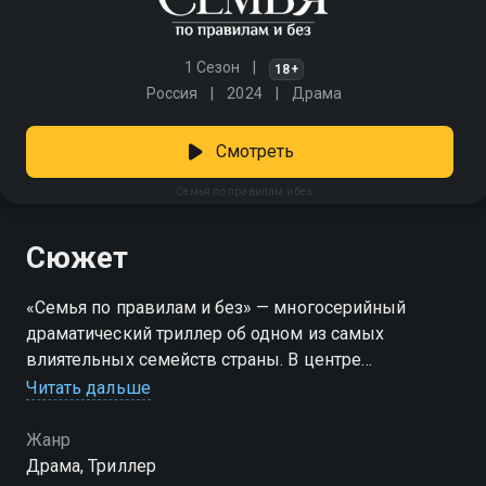
1 Сезон
18+
Россия
2024
Драма
Смотреть
Семья по правилам и без
Сюжет
«Семья по правилам и без» — многосерийный
драматический триллер об одном из самых
влиятельных семейств страны. В центре
повествования находится супружеская пара ученых.
Читать дальше
Связывает их общий карьерный путь в науке и
бизнес. Однако доверия в браке не хватает.
Жанр
Постепенно их отношения начинают разрушаться.
Драма, Триллер