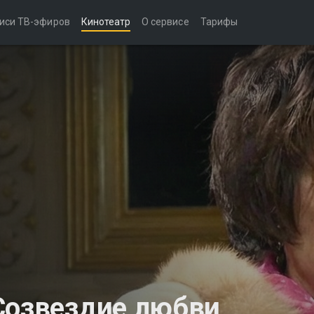
иси ТВ-эфиров
Кинотеатр
О сервисе
Тарифы
Созвездие любви