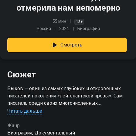
отмерила нам непомерно
55 мин
12+
Россия
2024
Биография
Смотреть
Сюжет
Быков — один из самых глубоких и откровенных
писателей поколения «лейтенантской прозы». Сам
писатель среди своих многочисленных
произведений самым важным считал небольшую
Читать дальше
повесть «Сотников». Обстоятельства создания
повести и её экранизации проходят лейтмотивом
Жанр
через весь фильм. Именно эти произведения
Биография, Документальный