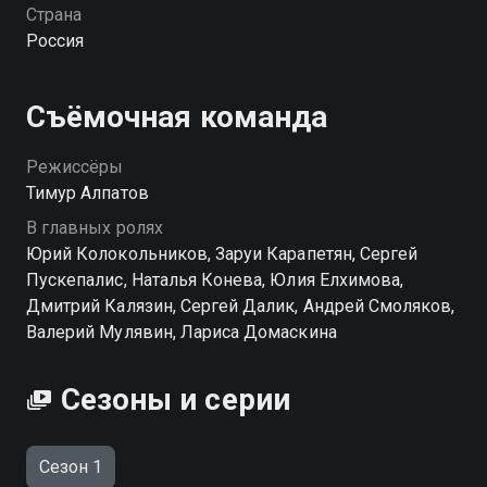
в опасности, он отправляется на далекую горную
Страна
заставу и вступает в опасный бой, чтобы спасти
Россия
любимую.
Съёмочная команда
Режиссёры
Тимур Алпатов
В главных ролях
Юрий Колокольников, Заруи Карапетян, Сергей
Пускепалис, Наталья Конева, Юлия Елхимова,
Дмитрий Калязин, Сергей Далик, Андрей Смоляков,
Валерий Мулявин, Лариса Домаскина
Сезоны и серии
Сезон 1