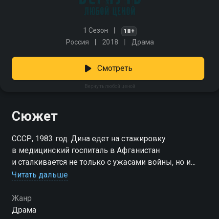
1 Сезон
18+
Россия
2018
Драма
Смотреть
Вернуть любой ценой
Сюжет
СССР, 1983 год. Дина едет на стажировку
в медицинский госпиталь в Афганистан
и сталкивается не только с ужасами войны, но и
с настоящей любовью, которой, кажется нет места
Читать дальше
на этой земле. Спасенный Диной офицер Герасимов
видит в ней смысл своей жизни и готов рискнуть
Жанр
всем, лишь бы быть с ней. Узнав, что Дина
Драма