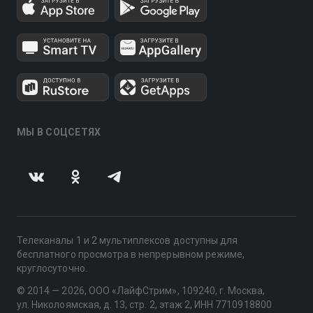
МЫ В СОЦСЕТЯХ
Телеканалы 1 и 2 мультиплексов доступны для
бесплатного просмотра в непрерывном режиме,
круглосуточно.
© 2014 — 2026, ООО «ЛайфСтрим», 109240, г. Москва,
ул. Николоямская, д. 13, стр. 2, этаж 2, ИНН 7710918800