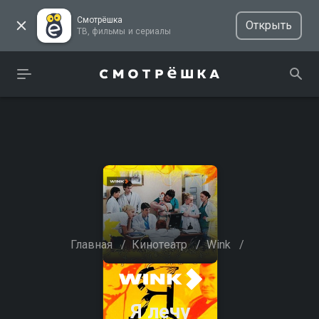
Смотрёшка
Открыть
ТВ, фильмы и сериалы
Главная
/
Кинотеатр
/
Wink
/
Я лечу