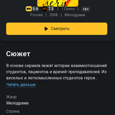
5.6
7.3
1 Сезон
16+
Россия
2008
Мелодрама
Смотреть
Сюжет
В основе сериала лежат истории взаимоотношений
студентов, пациентов и врачей-преподавателей. Из
веселых и легкомысленных студентов герои
превращаются в опытных профессионалов. Все
Читать дальше
события сериала зрители воспринимают через
судьбу главной героини — Леры Чеховой.
Жанр
Двигателем сюжета и главной мотивацией
Мелодрама
Лериных поступков служит болезнь ее младшего
Страна
брата, первая любовь и профессиональное