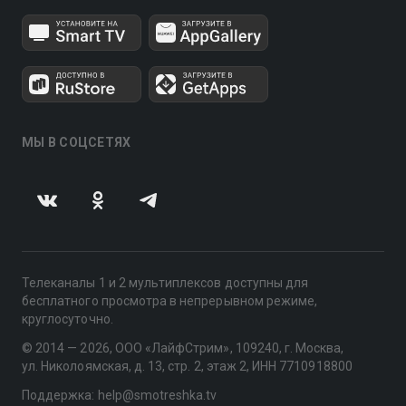
МЫ В СОЦСЕТЯХ
Телеканалы 1 и 2 мультиплексов доступны для
бесплатного просмотра в непрерывном режиме,
круглосуточно.
© 2014 — 2026, ООО «ЛайфСтрим», 109240, г. Москва,
ул. Николоямская, д. 13, стр. 2, этаж 2, ИНН 7710918800
Поддержка: help@smotreshka.tv