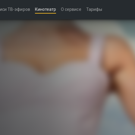
иси ТВ-эфиров
Кинотеатр
О сервисе
Тарифы