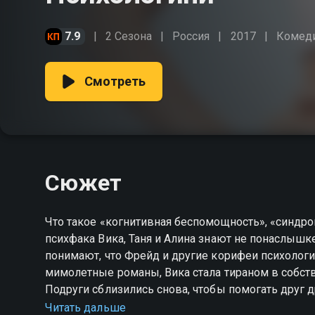
7.9
2 Сезона
Россия
2017
Комед
Смотреть
Сюжет
Что такое «когнитивная беспомощность», «синдр
психфака Вика, Таня и Алина знают не понаслышке
понимают, что Фрейд и другие корифеи психологи
мимолетные романы, Вика стала тираном в собств
Подруги сблизились снова, чтобы помогать друг 
нужно поставить не пациенту, а самой себе.
Читать дальше