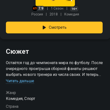
7.9
1 Сезон
16+
Россия
2018
Комедия
Смотреть
Сюжет
Остаётся год до чемпионата мира по футболу. После
очередного проигрыша сборной фанаты решают
выбрать нового тренера из числа своих. И теперь
перед скромным поваром Димой стоит
Читать дальше
сложнейшая задача: не просто собрать команду
лучших игроков и отработать победные схемы, но и
Жанр
впервые за всю историю российского футбола
Комедия, Спорт
выйти в плей-офф чемпионата мира. И если помочь
Страна
ему в этом могут легендарные футболисты, то