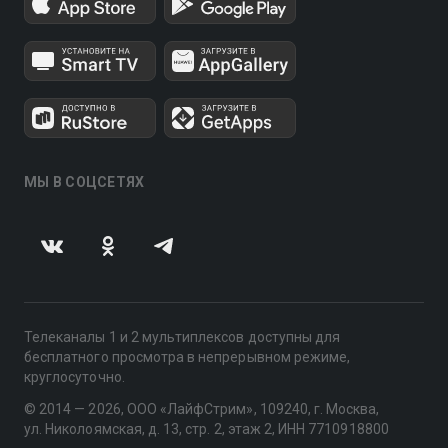
МЫ В СОЦСЕТЯХ
Телеканалы 1 и 2 мультиплексов доступны для
бесплатного просмотра в непрерывном режиме,
круглосуточно.
© 2014 — 2026, ООО «ЛайфСтрим», 109240, г. Москва,
ул. Николоямская, д. 13, стр. 2, этаж 2, ИНН 7710918800