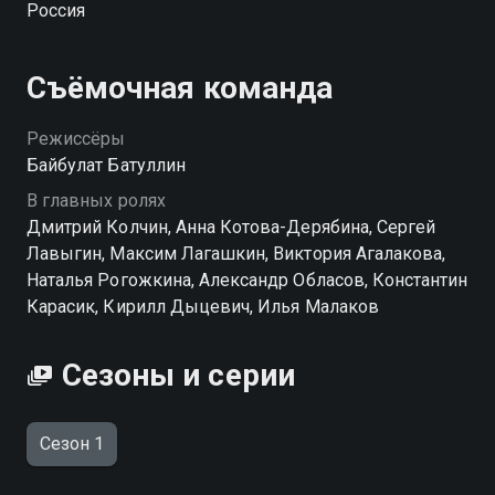
Россия
палки в колёса готовы ставить все кому не лень,
начиная от спортивных чиновников и заканчивая его
подчинёнными, не воспринимающими самоучку
Съёмочная команда
всерьёз.
Режиссёры
Байбулат Батуллин
В главных ролях
Дмитрий Колчин, Анна Котова-Дерябина, Сергей
Лавыгин, Максим Лагашкин, Виктория Агалакова,
Наталья Рогожкина, Александр Обласов, Константин
Карасик, Кирилл Дыцевич, Илья Малаков
Сезоны и серии
Сезон 1