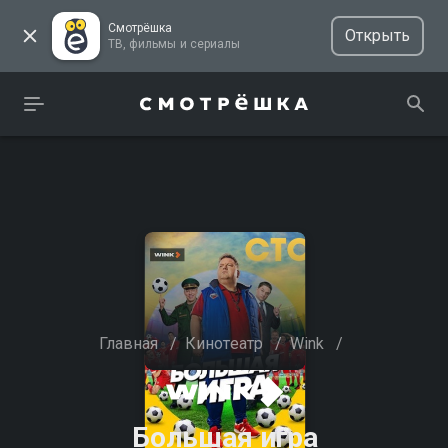
Смотрёшка
Открыть
ТВ, фильмы и сериалы
Главная
/
Кинотеатр
/
Wink
/
Большая игра