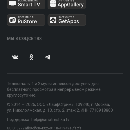
МЫ В СОЦСЕТЯХ
Телеканалы 1 и 2 мультиплексов доступны для
бесплатного просмотра в непрерывном режиме,
круглосуточно.
© 2014 — 2026, ООО «ЛайфСтрим», 109240, г. Москва,
ул. Николоямская, д. 13, стр. 2, этаж 2, ИНН 7710918800
Поддержка: help@smotreshka.tv
UUID: 8979afb9-dfc8-4325-9118-41949e6fabfa