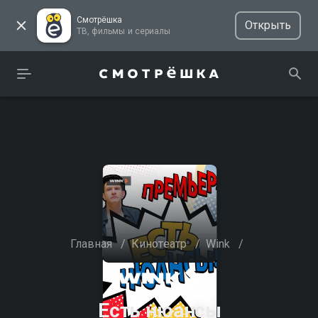
Смотрёшка
Открыть
ТВ, фильмы и сериалы
Главная
/
Кинотеатр
/
Wink
/
Есть нюансы