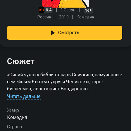
6.4
1 Сезон
16+
Россия
2019
Комедия
Смотреть
Сюжет
«Синий чулок» библиотекарь Спичкина, замученные
семейным бытом супруги Чепиковы, горе-
бизнесмен, авантюрист Бондаренко,
приговоренный к домашнему аресту в глухой
Читать дальше
деревне. Что объединяет всех этих людей? Только
одно сеансы у экстравагантного психолога
Жанр
Александра Сергеевича. Удивить его довольно
Комедия
трудно скорее, он постоянно удивляет своих
Страна
пациентов. Но опытный психолог знает у каждого,