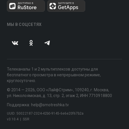
МЫ В СОЦСЕТЯХ
Телеканалы 1 и 2 мультиплексов доступны для
бесплатного просмотра в непрерывном режиме,
круглосуточно.
© 2014 — 2026, ООО «ЛайфСтрим», 109240, г. Москва,
ул. Николоямская, д. 13, стр. 2, этаж 2, ИНН 7710918800
Поддержка: help@smotreshka.tv
UUID: 50022187-2324-42b0-9145-6e6e20f67b2a
v3.10.4
|
SSR