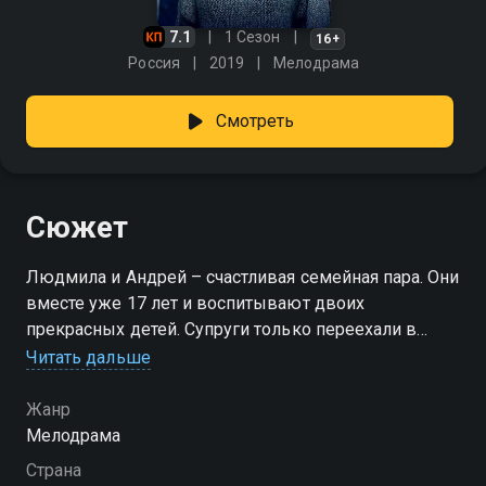
7.1
1 Сезон
16+
Россия
2019
Мелодрама
Смотреть
Сюжет
Людмила и Андрей – счастливая семейная пара. Они
вместе уже 17 лет и воспитывают двоих
прекрасных детей. Супруги только переехали в
новый дом, о котором давно мечтали. Но однажды
Читать дальше
Андрей уезжает в командировку и пропадает без
вести…Люда пытается найти мужа, обзванивает
Жанр
больницы, обивает пороги милиции, но все
Мелодрама
напрасно. Андрей исчез. Людмила пытается начать
Страна
жизнь заново, ради детей...