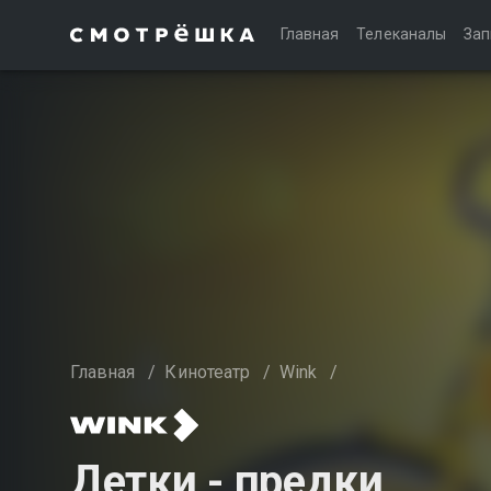
Главная
Телеканалы
Зап
Главная
/
Кинотеатр
/
Wink
/
Детки - предки