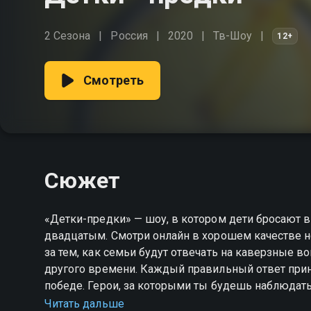
2 Сезона
Россия
2020
Тв-Шоу
12+
Смотреть
Сюжет
«Детки-предки» — шоу, в котором дети бросают 
двадцатым. Смотри онлайн в хорошем качестве 
за тем, как семьи будут отвечать на каверзные в
другого времени. Каждый правильный ответ прин
победе. Герои, за которыми ты будешь наблюдат
испытание, чтобы выиграть путешествие в Париж
Читать дальше