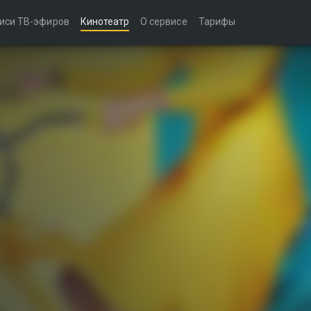
иси ТВ-эфиров
Кинотеатр
О сервисе
Тарифы