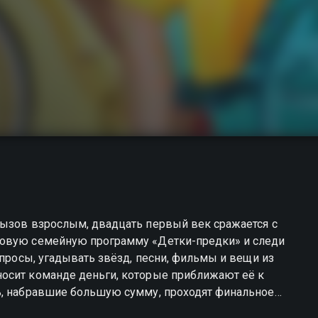
вызов взрослым, двадцать первый век сражается с
новую семейную программу «Детки-предки» и следи
опросы, угадывать звёзд, песни, фильмы и вещи из
осит команде деньги, которые приближают её к
ь, набравшие большую сумму, проходят финальное
 для всей семьи