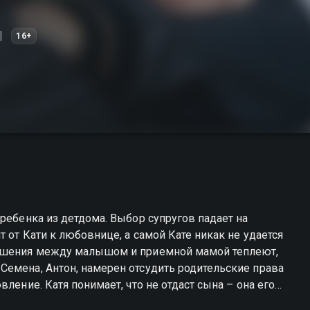
16+
ребенка из детдома. Выбор супругов падает на
 от Кати к любовнице, а самой Кате никак не удается
ношения между малышом и приемной мамой теплеют,
Семена, Антон, намерен отсудить родительские права
ление. Катя понимает, что не отдаст сына – она его
, разочарований и надежд, пройдя через которые,