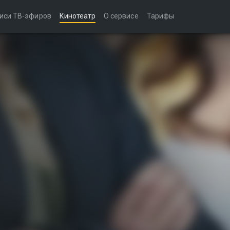
иси ТВ-эфиров
Кинотеатр
О сервисе
Тарифы