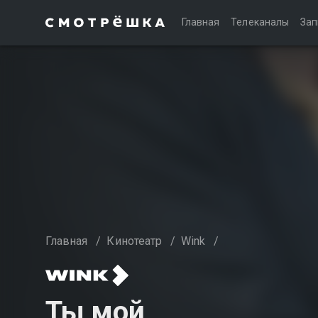
Главная
Телеканалы
Зап
Главная
/
Кинотеатр
/
Wink
/
Ты мой