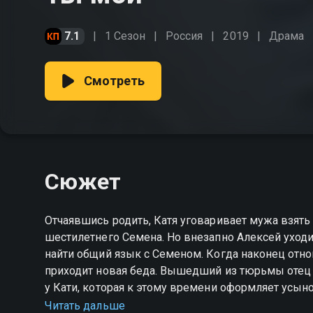
7.1
1 Сезон
Россия
2019
Драма
Смотреть
Сюжет
Отчаявшись родить, Катя уговаривает мужа взять 
шестилетнего Семена. Но внезапно Алексей уходит
найти общий язык с Семеном. Когда наконец от
приходит новая беда. Вышедший из тюрьмы отец 
у Кати, которая к этому времени оформляет усынов
по-настоящему полюбила. Впереди череда невзгод
Читать дальше