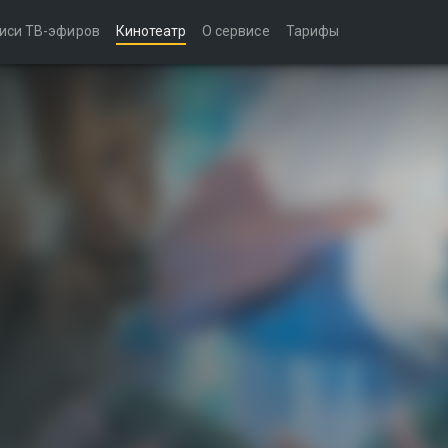
иси ТВ-эфиров
Кинотеатр
О сервисе
Тарифы