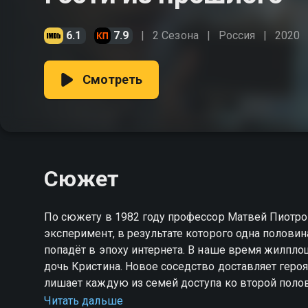
6.1
7.9
2 Сезона
Россия
2020
Смотреть
Сюжет
По сюжету в 1982 году профессор Матвей Пиотро
эксперимент, в результате которого одна половин
попадёт в эпоху интернета. В наше время жилпло
дочь Кристина. Новое соседство доставляет геро
лишает каждую из семей доступа ко второй поло
прождавший целых 38 лет, чтобы предотвратить о
Читать дальше