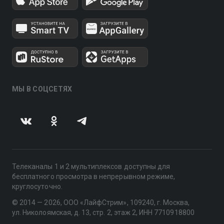
МЫ В СОЦСЕТЯХ
Телеканалы 1 и 2 мультиплексов доступны для
бесплатного просмотра в непрерывном режиме,
круглосуточно.
© 2014 — 2026, ООО «ЛайфСтрим», 109240, г. Москва,
ул. Николоямская, д. 13, стр. 2, этаж 2, ИНН 7710918800