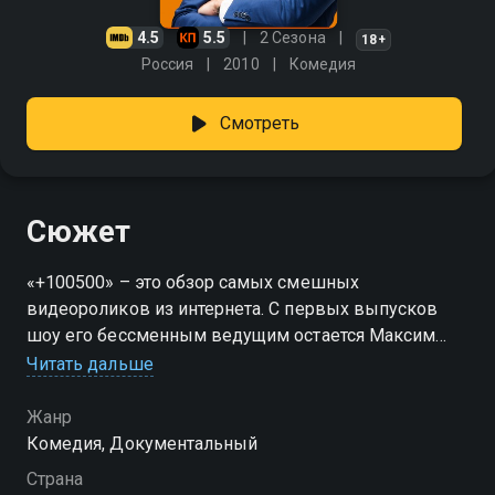
4.5
5.5
2 Сезона
18+
Россия
2010
Комедия
Смотреть
Сюжет
«+100500» – это обзор самых смешных
видеороликов из интернета. С первых выпусков
шоу его бессменным ведущим остается Максим
Голополосов и его верный спутник – леопардовый
Читать дальше
ковер. История «+100500» уникальна сама по себе.
До этого ни один проект в рунете не выходил в
Жанр
эфире телеканала, как самостоятельное шоу. Макс
Комедия, Документальный
возвращается на «ЧЕ!» с новым сезоном!
Страна