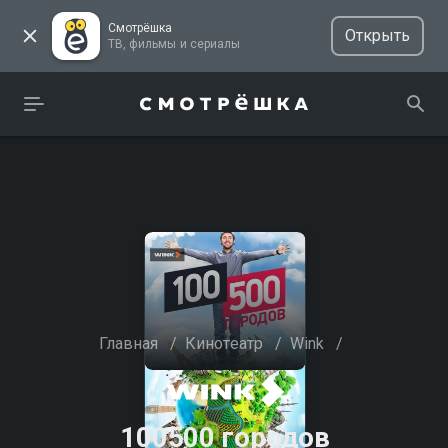
Смотрёшка
Открыть
ТВ, фильмы и сериалы
Главная
/
Кинотеатр
/
Wink
/
100500 городов