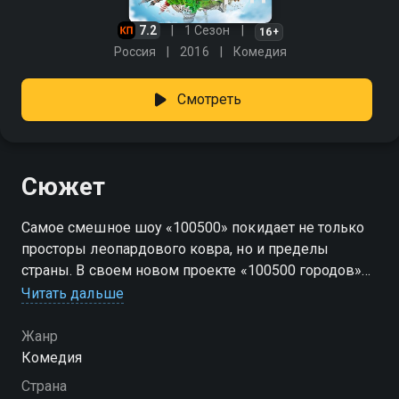
7.2
1 Сезон
16+
Россия
2016
Комедия
Смотреть
Сюжет
Самое смешное шоу «100500» покидает не только
просторы леопардового ковра, но и пределы
страны. В своем новом проекте «100500 городов»
Максим Голополосов раскроет зрителям «Че»
Читать дальше
секреты национального юмора и покажет самые
уморительные видео из разных частей света. Так
Жанр
над западом ещё никто не стебался. Смотри онлайн
Комедия
новое безумное шоу от Макса Голополосова
Страна
«100500 городов» после эфира на канале «Че»!